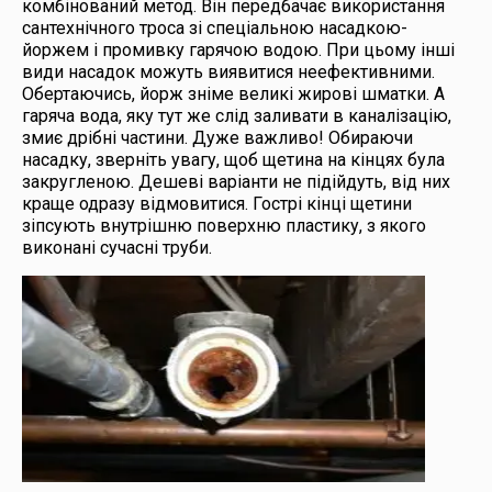
комбінований метод. Він передбачає використання
сантехнічного троса зі спеціальною насадкою-
йоржем і промивку гарячою водою. При цьому інші
види насадок можуть виявитися неефективними.
Обертаючись, йорж зніме великі жирові шматки. А
гаряча вода, яку тут же слід заливати в каналізацію,
змиє дрібні частини. Дуже важливо! Обираючи
насадку, зверніть увагу, щоб щетина на кінцях була
закругленою. Дешеві варіанти не підійдуть, від них
краще одразу відмовитися. Гострі кінці щетини
зіпсують внутрішню поверхню пластику, з якого
виконані сучасні труби.