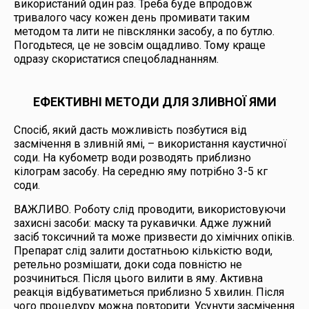
використаний один раз. Треба буде впродовж
тривалого часу кожен день промивати таким
методом та лити не півсклянки засобу, а по бутлю.
Погодьтеся, це не зовсім ощадливо. Тому краще
одразу скористатися спецобладнанням.
ЕФЕКТИВНІ МЕТОДИ ДЛЯ ЗЛИВНОЇ ЯМИ
Спосіб, який дасть можливість позбутися від
засмічення в зливній ямі, – використання каустичної
соди. На кубометр води розводять приблизно
кілограм засобу. На середню яму потрібно 3-5 кг
соди.
ВАЖЛИВО. Роботу слід проводити, використовуючи
захисні засоби: маску та рукавички. Адже лужний
засіб токсичний та може призвести до хімічних опіків.
Препарат слід залити достатньою кількістю води,
ретельно розмішати, доки сода повністю не
розчиниться. Після цього вилити в яму. Активна
реакція відбуватиметься приблизно 5 хвилин. Після
чого процедуру можна повторити. Усунути засмічення