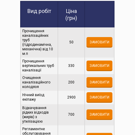
Вид робіт
Цiна
(грн)
Прочищення
каналізаційних
труб
50
ЗАМОВИТИ
(гідродинамічна,
механічна) від 10
м.п
Прочищення
вертикальних труб
330
ЗАМОВИТИ
каналізації
Очищення
каналізаційного
200
ЗАМОВИТИ
колодязя
Нічний виїзд
2900
ЗАМОВИТИ
екіпажу
Відкачування
рідких відходів
700
ЗАМОВИТИ
(жирів) з
утилізацією
Регламентне
обслуговування