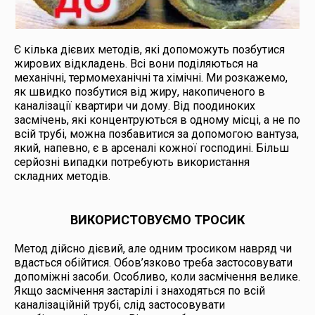
Є кілька дієвих методів, які допоможуть позбутися
жирових відкладень. Всі вони поділяються на
механічні, термомеханічні та хімічні. Ми розкажемо,
як швидко позбутися від жиру, накопиченого в
каналізації квартири чи дому. Від поодиноких
засмічень, які концентруються в одному місці, а не по
всій трубі, можна позбавитися за допомогою вантуза,
який, напевно, є в арсеналі кожної господині. Більш
серйозні випадки потребують використання
складних методів.
ВИКОРИСТОВУЄМО ТРОСИК
Метод дійсно дієвий, але одним тросиком навряд чи
вдасться обійтися. Обов’язково треба застосовувати
допоміжні засоби. Особливо, коли засмічення велике.
Якщо засмічення застарілі і знаходяться по всій
каналізаційній трубі, слід застосовувати