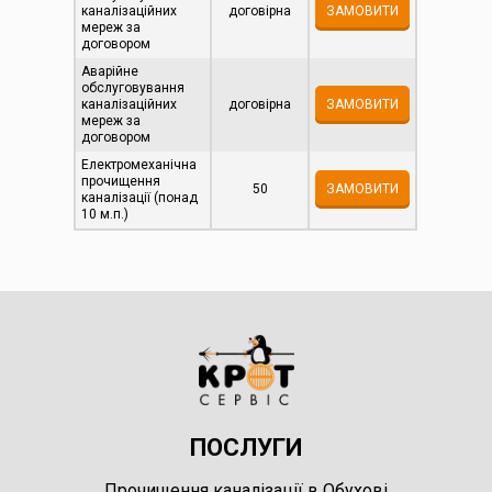
каналізаційних
договірна
ЗАМОВИТИ
мереж за
договором
Аварійне
обслуговування
каналізаційних
договірна
ЗАМОВИТИ
мереж за
договором
Електромеханічна
прочищення
50
ЗАМОВИТИ
каналізації (понад
10 м.п.)
ПОСЛУГИ
Прочищення каналізації в Обухові